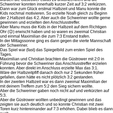
Schweriner konnten innerhalb kurzer Zeit auf 3:2 verkürzen.
Dann war zum Glück erstmal Halbzeit und Manu konnte die
Kids nochmal motivieren. So erzielte Noah gleich zu Beginn
der 2.Halbzeit das 4:2. Aber auch die Schweriner wollte gerne
gewinnen und erzielten den Anschlusstreffer.
Aber Manu muss die Kids in der Halbzeit auf dem Richtigen
Ohr (😉) erwischt haben und so waren es zweimal Christian
und einmal Maximilian die zum 7:3 Enstand trafen.
In der Mittagssonne ging es dann gegen die vierte Mannschaft
der Schweriner.
Das Spiel war (fast) das Spiegelbild zum ersten Spiel des
Tages.
Maximilian und Christian brachten die Güstrower mit 2:0 in
Führung bevor die Schweriner das Anschlusstreffer erzielen
konnten. Aber direkt im Anschluss erzielte Max das 3:1.
Wäre der Halbzeitpfiff danach doch nur 2 Sekunden früher
gefallen, dann hätte es nicht plötzlich 3:2 gestanden.
In der zweiten Halbzeit war es dann zweimal Maximilian der
mit deinem Treffern zum 5:2 den Sieg sichern wollte.
Aber die Schweriner gaben noch nicht auf und verkürzten auf
5:3.
Aber die Güstrower wollten unbedingt gewinnen und das
zeigten sie auch deutlich und so konnte Christian mit zwei
Toren kurz hintereinander auf 7:3 erhöhen. Dabei blieb es dann