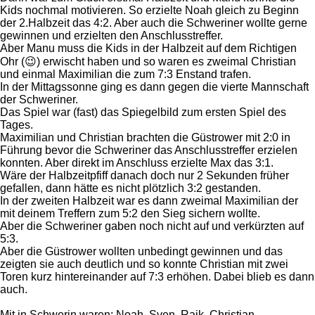
Kids nochmal motivieren. So erzielte Noah gleich zu Beginn
der 2.Halbzeit das 4:2. Aber auch die Schweriner wollte gerne
gewinnen und erzielten den Anschlusstreffer.
Aber Manu muss die Kids in der Halbzeit auf dem Richtigen
Ohr (😉) erwischt haben und so waren es zweimal Christian
und einmal Maximilian die zum 7:3 Enstand trafen.
In der Mittagssonne ging es dann gegen die vierte Mannschaft
der Schweriner.
Das Spiel war (fast) das Spiegelbild zum ersten Spiel des
Tages.
Maximilian und Christian brachten die Güstrower mit 2:0 in
Führung bevor die Schweriner das Anschlusstreffer erzielen
konnten. Aber direkt im Anschluss erzielte Max das 3:1.
Wäre der Halbzeitpfiff danach doch nur 2 Sekunden früher
gefallen, dann hätte es nicht plötzlich 3:2 gestanden.
In der zweiten Halbzeit war es dann zweimal Maximilian der
mit deinem Treffern zum 5:2 den Sieg sichern wollte.
Aber die Schweriner gaben noch nicht auf und verkürzten auf
5:3.
Aber die Güstrower wollten unbedingt gewinnen und das
zeigten sie auch deutlich und so konnte Christian mit zwei
Toren kurz hintereinander auf 7:3 erhöhen. Dabei blieb es dann
auch.
Mit in Schwerin waren: Noah, Sven, Raik, Christian,