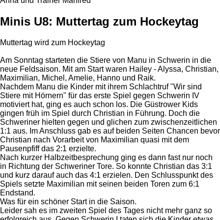
Anna und Trainer Manfred
Minis U8: Muttertag zum Hockeytag
Muttertag wird zum Hockeytag
Am Sonntag starteten die Stiere von Manu in Schwerin in die
neue Feldsaison. Mit am Start waren Hailey - Alyssa, Christian,
Maximilian, Michel, Amelie, Hanno und Raik.
Nachdem Manu die Kinder mit ihrem Schlachtruf "Wir sind
Stiere mit Hörnern" für das erste Spiel gegen Schwerin IV
motiviert hat, ging es auch schon los. Die Güstrower Kids
gingen früh im Spiel durch Christian in Führung. Doch die
Schweriner hielten gegen und glichen zum zwischenzeitlichen
1:1 aus. Im Anschluss gab es auf beiden Seiten Chancen bevor
Christian nach Vorarbeit von Maximilian quasi mit dem
Pausenpfiff das 2:1 erzielte.
Nach kurzer Halbzeitbesprechung ging es dann fast nur noch
in Richtung der Schweriner Tore. So konnte Christian das 3:1
und kurz darauf auch das 4:1 erzielen. Den Schlusspunkt des
Spiels setzte Maximilian mit seinen beiden Toren zum 6:1
Endstand.
Was für ein schöner Start in die Saison.
Leider sah es im zweiten Spiel des Tages nicht mehr ganz so
erfolgreich aus. Gegen Schwerin I taten sich die Kinder etwas