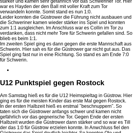
stärker und kamen sehr gefährlich vor das Schweriner Tor. Hier
war es Hayden der den Ball mit voller Kraft zum Tor
verwandeln konnte. Somit stand es nun 1:0.
Leider konnten die Güstrower die Führung nicht ausbauen und
die Schweriner kamen wieder stärker ins Spiel und konnten
zum 1:1 ausgleichen. Im Anschluss war es Collin im Tor zu
verdanken, dass nicht mehr Tore für Schwerin gefallen sind. So
blieb es beim 1:1.
Im zweiten Spiel ging es dann gegen die erste Mannschaft aus
Schwerin. Hier sah es für die Güstrower gar nicht gut aus. Das
Spiel ging fast nur in eine Richtung. So stand es am Ende 7:0
für Schwerin.
U12 Punktspiel gegen Rostock
Am Samstag hieß es für die U12 Heimspieltag in Güstrow. Hier
ging es für die meisten Kinder das erste Mal gegen Rostock.
In der ersten Halbzeit hieß es erstmal "beschnuppern". So
taten sich die Güstrower anfangs schwer und kamen nicht
gefährlich vor das gegnerische Tor. Gegen Ende der ersten
Halbzeit wurden die Güstrower dann stärker und so war es Till
der das 1:0 für Güstrow erzielen konnte. In Anwchluss fiel den
Güstrower das Spiel deutlich leichter. So konnten Ole und