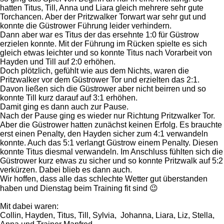
hatten Titus, Till, Anna und Liara gleich mehrere sehr gute
Torchancen. Aber der Pritzwalker Torwart war sehr gut und
konnte die Güstrower Führung leider verhindern.
Dann aber war es Titus der das ersehnte 1:0 für Güstrow
erzielen konnte. Mit der Führung im Rücken spielte es sich
gleich etwas leichter und so konnte Titus nach Vorarbeit von
Hayden und Till auf 2:0 erhöhen.
Doch plötzlich, gefühlt wie aus dem Nichts, waren die
Pritzwalker vor dem Güstrower Tor und erzielten das 2:1.
Davon ließen sich die Güstrower aber nicht beirren und so
konnte Till kurz darauf auf 3:1 erhöhen.
Damit ging es dann auch zur Pause.
Nach der Pause ging es wieder nur Richtung Pritzwalker Tor.
Aber die Güstrower hatten zunächst keinen Erfolg. Es brauchte
erst einen Penalty, den Hayden sicher zum 4:1 verwandeln
konnte. Auch das 5:1 verlangt Güstrow einem Penalty. Diesen
konnte Titus diesmal verwandeln. Im Anschluss fühlten sich die
Güstrower kurz etwas zu sicher und so konnte Pritzwalk auf 5:2
verkürzen. Dabei blieb es dann auch.
Wir hoffen, dass alle das schlechte Wetter gut überstanden
haben und Dienstag beim Training fit sind 😉
Mit dabei waren:
Collin, Hayden, Titus, Till, Sylvia, Johanna, Liara, Liz, Stella,