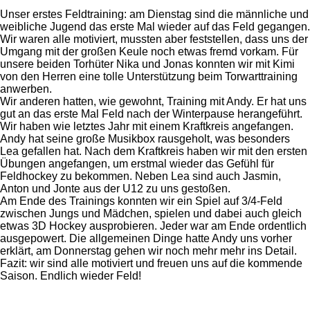
Unser erstes Feldtraining: am Dienstag sind die männliche und
weibliche Jugend das erste Mal wieder auf das Feld gegangen.
Wir waren alle motiviert, mussten aber feststellen, dass uns der
Umgang mit der großen Keule noch etwas fremd vorkam. Für
unsere beiden Torhüter Nika und Jonas konnten wir mit Kimi
von den Herren eine tolle Unterstützung beim Torwarttraining
anwerben.
Wir anderen hatten, wie gewohnt, Training mit Andy. Er hat uns
gut an das erste Mal Feld nach der Winterpause herangeführt.
Wir haben wie letztes Jahr mit einem Kraftkreis angefangen.
Andy hat seine große Musikbox rausgeholt, was besonders
Lea gefallen hat. Nach dem Kraftkreis haben wir mit den ersten
Übungen angefangen, um erstmal wieder das Gefühl für
Feldhockey zu bekommen. Neben Lea sind auch Jasmin,
Anton und Jonte aus der U12 zu uns gestoßen.
Am Ende des Trainings konnten wir ein Spiel auf 3/4-Feld
zwischen Jungs und Mädchen, spielen und dabei auch gleich
etwas 3D Hockey ausprobieren. Jeder war am Ende ordentlich
ausgepowert. Die allgemeinen Dinge hatte Andy uns vorher
erklärt, am Donnerstag gehen wir noch mehr mehr ins Detail.
Fazit: wir sind alle motiviert und freuen uns auf die kommende
Saison. Endlich wieder Feld!