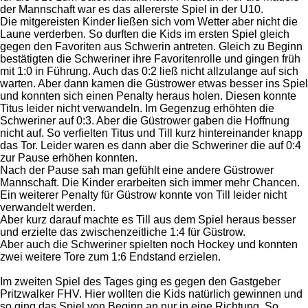
der Mannschaft war es das allererste Spiel in der U10.
Die mitgereisten Kinder ließen sich vom Wetter aber nicht die
Laune verderben. So durften die Kids im ersten Spiel gleich
gegen den Favoriten aus Schwerin antreten. Gleich zu Beginn
bestätigten die Schweriner ihre Favoritenrolle und gingen früh
mit 1:0 in Führung. Auch das 0:2 ließ nicht allzulange auf sich
warten. Aber dann kamen die Güstrower etwas besser ins Spiel
und konnten sich einen Penalty heraus holen. Diesen konnte
Titus leider nicht verwandeln. Im Gegenzug erhöhten die
Schweriner auf 0:3. Aber die Güstrower gaben die Hoffnung
nicht auf. So verfielten Titus und Till kurz hintereinander knapp
das Tor. Leider waren es dann aber die Schweriner die auf 0:4
zur Pause erhöhen konnten.
Nach der Pause sah man gefühlt eine andere Güstrower
Mannschaft. Die Kinder erarbeiten sich immer mehr Chancen.
Ein weiterer Penalty für Güstrow konnte von Till leider nicht
verwandelt werden.
Aber kurz darauf machte es Till aus dem Spiel heraus besser
und erzielte das zwischenzeitliche 1:4 für Güstrow.
Aber auch die Schweriner spielten noch Hockey und konnten
zwei weitere Tore zum 1:6 Endstand erzielen.
Im zweiten Spiel des Tages ging es gegen den Gastgeber
Pritzwalker FHV. Hier wollten die Kids natürlich gewinnen und
so ging das Spiel von Beginn an nur in eine Richtung. So