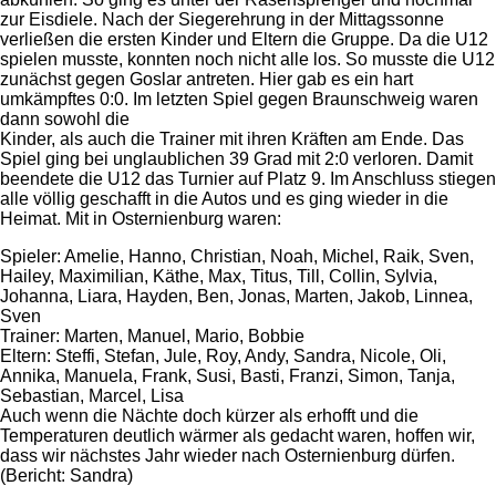
zur Eisdiele. Nach der Siegerehrung in der Mittagssonne
verließen die ersten Kinder und Eltern die Gruppe. Da die U12
spielen musste, konnten noch nicht alle los. So musste die U12
zunächst gegen Goslar antreten. Hier gab es ein hart
umkämpftes 0:0. Im letzten Spiel gegen Braunschweig waren
dann sowohl die
Kinder, als auch die Trainer mit ihren Kräften am Ende. Das
Spiel ging bei unglaublichen 39 Grad mit 2:0 verloren. Damit
beendete die U12 das Turnier auf Platz 9. Im Anschluss stiegen
alle völlig geschafft in die Autos und es ging wieder in die
Heimat. Mit in Osternienburg waren:
Spieler: Amelie, Hanno, Christian, Noah, Michel, Raik, Sven,
Hailey, Maximilian, Käthe, Max, Titus, Till, Collin, Sylvia,
Johanna, Liara, Hayden, Ben, Jonas, Marten, Jakob, Linnea,
Sven
Trainer: Marten, Manuel, Mario, Bobbie
Eltern: Steffi, Stefan, Jule, Roy, Andy, Sandra, Nicole, Oli,
Annika, Manuela, Frank, Susi, Basti, Franzi, Simon, Tanja,
Sebastian, Marcel, Lisa
Auch wenn die Nächte doch kürzer als erhofft und die
Temperaturen deutlich wärmer als gedacht waren, hoffen wir,
dass wir nächstes Jahr wieder nach Osternienburg dürfen.
(Bericht: Sandra)