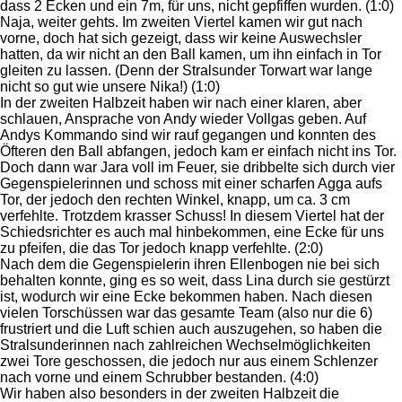
dass 2 Ecken und ein 7m, für uns, nicht gepfiffen wurden. (1:0)
Naja, weiter gehts. Im zweiten Viertel kamen wir gut nach
vorne, doch hat sich gezeigt, dass wir keine Auswechsler
hatten, da wir nicht an den Ball kamen, um ihn einfach in Tor
gleiten zu lassen. (Denn der Stralsunder Torwart war lange
nicht so gut wie unsere Nika!) (1:0)
In der zweiten Halbzeit haben wir nach einer klaren, aber
schlauen, Ansprache von Andy wieder Vollgas geben. Auf
Andys Kommando sind wir rauf gegangen und konnten des
Öfteren den Ball abfangen, jedoch kam er einfach nicht ins Tor.
Doch dann war Jara voll im Feuer, sie dribbelte sich durch vier
Gegenspielerinnen und schoss mit einer scharfen Agga aufs
Tor, der jedoch den rechten Winkel, knapp, um ca. 3 cm
verfehlte. Trotzdem krasser Schuss! In diesem Viertel hat der
Schiedsrichter es auch mal hinbekommen, eine Ecke für uns
zu pfeifen, die das Tor jedoch knapp verfehlte. (2:0)
Nach dem die Gegenspielerin ihren Ellenbogen nie bei sich
behalten konnte, ging es so weit, dass Lina durch sie gestürzt
ist, wodurch wir eine Ecke bekommen haben. Nach diesen
vielen Torschüssen war das gesamte Team (also nur die 6)
frustriert und die Luft schien auch auszugehen, so haben die
Stralsunderinnen nach zahlreichen Wechselmöglichkeiten
zwei Tore geschossen, die jedoch nur aus einem Schlenzer
nach vorne und einem Schrubber bestanden. (4:0)
Wir haben also besonders in der zweiten Halbzeit die