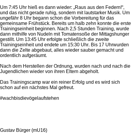
Um 7:45 Uhr
hieß es dann wieder: „Raus aus den Federn!“,
und das nicht gerade ruhig, sondern mit lautstarker Musik. Um
ungefähr
8 Uhr
begann schon die Vorbereitung für das
gemeinsame Frühstück. Bereits um halb zehn konnte die erste
Trainingseinheit beginnen. Nach 2,5 Stunden Training, wurde
dann mithilfe von Nudeln mit Tomatensoße der Mittagshunger
gestillt.
Um 13:45 Uhr
erfolgte schließlich die zweite
Trainingseinheit und endete
um 15:30 Uhr
.
Bis 17 Uhr
wurden
dann die Zelte abgebaut, alles wieder sauber gemacht und
ordentlich aufgeräumt.
Nach dem Herstellen der Ordnung, wurden nach und nach die
Jugendlichen wieder von ihren Eltern abgeholt.
Das Trainingscamp war ein reiner Erfolg und es wird sich
schon auf ein nächstes Mal gefreut.
#wachbisdievögelaufstehen
Gustav Bürger (mU16)