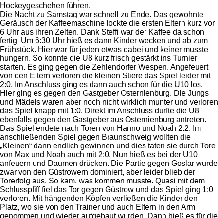
Hockeygeschehen führen.
Die Nacht zu Samstag war schnell zu Ende. Das gewohnte
Geräusch der Kaffeemaschine lockte die ersten Eltern kurz vor
6 Uhr aus ihren Zelten. Dank Steffi war der Kaffee da schon
fertig. Um 6:30 Uhr hieß es dann Kinder wecken und ab zum
Frühstück. Hier war für jeden etwas dabei und keiner musste
hungern. So konnte die U8 kurz frisch gestärkt ins Turnier
starten. Es ging gegen die Zehlendorfer Wespen. Angefeuert
von den Eltern verloren die kleinen Stiere das Spiel leider mit
2:0. Im Anschluss ging es dann auch schon für die U10 los.
Hier ging es gegen den Gastgeber Osternienburg. Die Jungs
und Mädels waren aber noch nicht wirklich munter und verloren
das Spiel knapp mit 1:0. Direkt im Anschluss durfte die U8
ebenfalls gegen den Gastgeber aus Osternienburg antreten.
Das Spiel endete nach Toren von Hanno und Noah 2:2. Im
anschließenden Spiel gegen Braunschweig wollten die
„Kleinen“ dann endlich gewinnen und dies taten sie durch Tore
von Max und Noah auch mit 2:0. Nun hieß es bei der U10
anfeuern und Daumen drücken. Die Partie gegen Goslar wurde
zwar von den Güstrowern dominiert, aber leider blieb der
Torerfolg aus. So kam, was kommen musste. Quasi mit dem
Schlusspfiff fiel das Tor gegen Güstrow und das Spiel ging 1:0
verloren. Mit hängenden Köpfen verließen die Kinder den
Platz, wo sie von den Trainer und auch Eltern in den Arm
genommen und wieder aufgebaut wurden. Dann hieß es für die