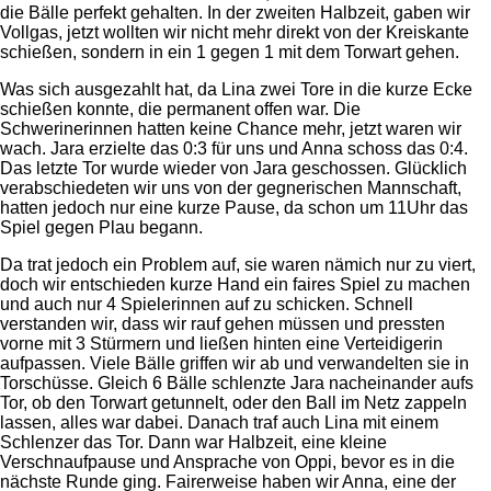
die Bälle perfekt gehalten. In der zweiten Halbzeit, gaben wir
Vollgas, jetzt wollten wir nicht mehr direkt von der Kreiskante
schießen, sondern in ein 1 gegen 1 mit dem Torwart gehen.
Was sich ausgezahlt hat, da Lina zwei Tore in die kurze Ecke
schießen konnte, die permanent offen war. Die
Schwerinerinnen hatten keine Chance mehr, jetzt waren wir
wach. Jara erzielte das 0:3 für uns und Anna schoss das 0:4.
Das letzte Tor wurde wieder von Jara geschossen. Glücklich
verabschiedeten wir uns von der gegnerischen Mannschaft,
hatten jedoch nur eine kurze Pause, da schon um 11Uhr das
Spiel gegen Plau begann.
Da trat jedoch ein Problem auf, sie waren nämich nur zu viert,
doch wir entschieden kurze Hand ein faires Spiel zu machen
und auch nur 4 Spielerinnen auf zu schicken. Schnell
verstanden wir, dass wir rauf gehen müssen und pressten
vorne mit 3 Stürmern und ließen hinten eine Verteidigerin
aufpassen. Viele Bälle griffen wir ab und verwandelten sie in
Torschüsse. Gleich 6 Bälle schlenzte Jara nacheinander aufs
Tor, ob den Torwart getunnelt, oder den Ball im Netz zappeln
lassen, alles war dabei. Danach traf auch Lina mit einem
Schlenzer das Tor. Dann war Halbzeit, eine kleine
Verschnaufpause und Ansprache von Oppi, bevor es in die
nächste Runde ging. Fairerweise haben wir Anna, eine der