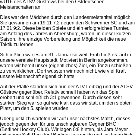
wU16 des ATSV Güstrows bei den Ostdeutschen
Meisterschaften an.
Dies war den Mädchen durch den Landesmeistertitel möglich.
Sie gewannen am 19.11 7:2 gegen den Schweriner SC und am
17.01 9:2. Diese beiden Spiele und ein erfolgreiches Turnier,
am Anfang des Jahres in Ahrensburg, waren, in dieser kurzen
Saison, ihre einzige Vorbereitung und Möglichkeit die neue
Taktik zu lernen.
Schließlich war es am 31. Januar so weit: Früh hieß es: auf in
unsere vereiste Hauptstadt. Motiviert in Berlin angekommen,
waren wir bereit unser (eigentliches) Ziel, ein Tor zu schießen
zu verwirklichen. Dort wussten wir noch nicht, wie viel Kraft
unsere Mannschaft eigentlich hatte.
Auf der Platte standen sich nun der ATV Leibzig und der ATSV
Güstrow gegenüber. Relativ schnell haben wir das Spiel
erobert und schließlich 3:1 gewonnen. Durch diesen sehr
starken Sieg war so gut wie klar, dass wir statt um den siebten
Platz, um den 5. spielen würden.
Über glücklich warteten wir auf unser nächstes Match, dieses
jedoch gegen den für uns unschlagbaren Gegner BHC
(Berliner Hockey Club). Wir lagen 0:8 hinten, bis Jara Meyer
mit einem Self-Pass fünf Berliner auszockte und ins lange Eck