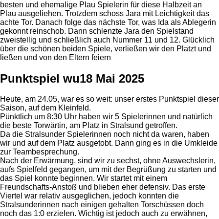
besten und ehemalige Plau Spielerin für diese Halbzeit an
Plau ausgeliehen. Trotzdem schoss Jara mit Leichtigkeit das
achte Tor. Danach folge das nächste Tor, was Ida als Ablegerin
gekonnt reinschob. Dann schlenzte Jara den Spielstand
zweistellig und schließlich auch Nummer 11 und 12. Glücklich
über die schönen beiden Spiele, verließen wir den Platzt und
ließen und von den Eltern feiern
Punktspiel wu18 Mai 2025
Heute, am 24.05, war es so weit: unser erstes Punktspiel dieser
Saison, auf dem Kleinfeld.
Pünktlich
um 8:30 Uhr
haben wir 5 Spielerinnen und natürlich
die beste Torwärtin, am Platz in Stralsund getroffen.
Da die Stralsunder Spielerinnen noch nicht da waren, haben
wir und auf dem Platz ausgetobt. Dann ging es in die Umkleide
zur Teambesprechung.
Nach der Erwärmung, sind wir zu sechst, ohne Auswechslerin,
aufs Spielfeld gegangen, um mit der Begrüßung zu starten und
das Spiel konnte beginnen. Wir startet mit einem
Freundschafts-Anstoß und blieben eher defensiv. Das erste
Viertel war relativ ausgeglichen, jedoch konnten die
Stralsunderinnen nach einigen gehalten Torschüssen doch
noch das 1:0 erzielen. Wichtig ist jedoch auch zu erwähnen,