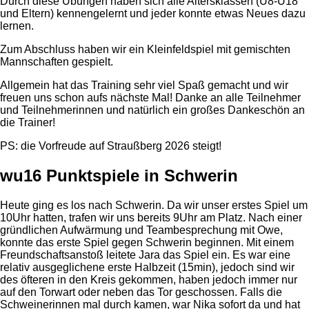
Durch diese Übungen haben sich alle Altersklassen (U8-U18
und Eltern) kennengelernt und jeder konnte etwas Neues dazu
lernen.
Zum Abschluss haben wir ein Kleinfeldspiel mit gemischten
Mannschaften gespielt.
Allgemein hat das Training sehr viel Spaß gemacht und wir
freuen uns schon aufs nächste Mal! Danke an alle Teilnehmer
und Teilnehmerinnen und natürlich ein großes Dankeschön an
die Trainer!
PS: die Vorfreude auf Straußberg 2026 steigt!
wu16 Punktspiele in Schwerin
Heute ging es los nach Schwerin. Da wir unser erstes Spiel um
10Uhr hatten, trafen wir uns bereits 9Uhr am Platz. Nach einer
gründlichen Aufwärmung und Teambesprechung mit Owe,
konnte das erste Spiel gegen Schwerin beginnen. Mit einem
Freundschaftsanstoß leitete Jara das Spiel ein. Es war eine
relativ ausgeglichene erste Halbzeit (15min), jedoch sind wir
des öfteren in den Kreis gekommen, haben jedoch immer nur
auf den Torwart oder neben das Tor geschossen. Falls die
Schweinerinnen mal durch kamen, war Nika sofort da und hat