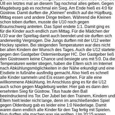
U8 ein letztes mal an diesem Tag nochmal alles geben. Gegen
Magdeburg gab es nochmal ein Sieg. Am Ende hieß es 4:0 für
Güstrow. Damit durften die „Kleinen“ endlich auf die Hüpfburg,
Mittag essen und andere Dinge treiben. Während die Kleinen
schon toben durften, musste die U10 noch gegen
Braunschweig antreten. Das Spiel endete 1:1. Damit ging es
für die Kinder auch endlich zum Mittag. Für die Mädchen der
U10 war der Spieltag damit auch beendet und sie durften sich
anderweitig Vergnügen. Die Jungs durften mit der U12 weiter
Hockey spielen. Bei steigenden Temperaturen war dies nicht
bei allen Kindern der Wunsch des Tages. Auch die U12 startete
gegen den Gastgeber Osternienburger HC. Der Gastgeber ließ
den Güstrowern keine Chance und besiegte uns mit 5:0. Da die
Temperaturen weiter stiegen, haben die Eltern sich im Internet
nach Abkühlungsmöglichkeiten in der Nähe erkundigt und eine
Eisdiele in fußnähe ausfindig gemacht. Also hieß es schnell
alle Kinder sammeln und Eis essen gehen. Für alle eine
willkommene Abkühlung. Im Anschluss ging es für die U12
auch schon gegen Magdeburg weiter. Hier gab es dann den
ersehnten Sieg für Güstrow. Titus haute den Ball
beeindruckend ins Tor. Der Jubel bei den Trainern, Kindern und
Eltern hielt leider nicht lange, denn im anschließenden Spiel
gegen Oldenburg gab es leider eine 1:0 Niederlage. Damit
waren dann endlich alle Kinder für den Tag fertig mit Spielen.
Nun durften alle machen was sie wollten. Um 20:15 waren