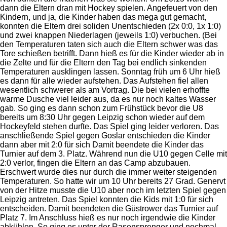
dann die Eltern dran mit Hockey spielen. Angefeuert von den
Kindern, und ja, die Kinder haben das mega gut gemacht,
konnten die Eltern drei soliden Unentschieden (2x 0:0, 1x 1:0)
und zwei knappen Niederlagen (jeweils 1:0) verbuchen. (Bei
den Temperaturen taten sich auch die Eltern schwer was das
Tore schießen betrifft. Dann hieß es für die Kinder wieder ab in
die Zelte und für die Eltern den Tag bei endlich sinkenden
Temperaturen ausklingen lassen. Sonntag früh um 6 Uhr hieß
es dann für alle wieder aufstehen. Das Aufstehen fiel allen
wesentlich schwerer als am Vortrag. Die bei vielen erhoffte
warme Dusche viel leider aus, da es nur noch kaltes Wasser
gab. So ging es dann schon zum Frühstück bevor die U8
bereits um 8:30 Uhr gegen Leipzig schon wieder auf dem
Hockeyfeld stehen durfte. Das Spiel ging leider verloren. Das
anschließende Spiel gegen Goslar entschieden die Kinder
dann aber mit 2:0 für sich Damit beendete die Kinder das
Turnier auf dem 3. Platz. Während nun die U10 gegen Celle mit
2:0 verlor, fingen die Eltern an das Camp abzubauen.
Erschwert wurde dies nur durch die immer weiter steigenden
Temperaturen. So hatte wir um 10 Uhr bereits 27 Grad. Genervt
von der Hitze musste die U10 aber noch im letzten Spiel gegen
Leipzig antreten. Das Spiel konnten die Kids mit 1:0 für sich
entscheiden. Damit beendeten die Güstrower das Turnier auf
Platz 7. Im Anschluss hieß es nur noch irgendwie die Kinder
abkühlen. So ging es unter der Rasensprenger und nochmal