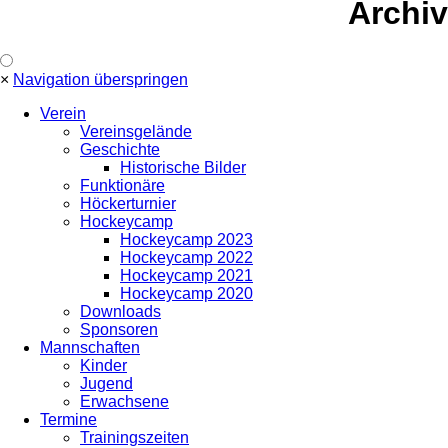
Archiv
×
Navigation überspringen
Verein
Vereinsgelände
Geschichte
Historische Bilder
Funktionäre
Höckerturnier
Hockeycamp
Hockeycamp 2023
Hockeycamp 2022
Hockeycamp 2021
Hockeycamp 2020
Downloads
Sponsoren
Mannschaften
Kinder
Jugend
Erwachsene
Termine
Trainingszeiten